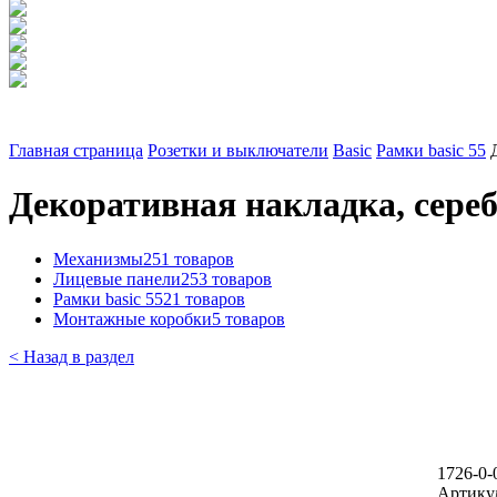
Главная страница
Розетки и выключатели
Basic
Рамки basic 55
Декоративная накладка, сере
Механизмы
251 товаров
Лицевые панели
253 товаров
Рамки basic 55
21 товаров
Монтажные коробки
5 товаров
< Назад в раздел
1726-0-
Артику