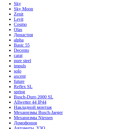
Sky
Sky Moon
Zenit
Levit
Cosmo
Olas
Династия
alpha
Basic 55
Decento
carat
pure steel
impuls
solo
axcent
future
Reflex SL
spring
Busch-Duro 2000 SL
Allwetter 44 IP44
Накладной монтаж
Механизмы Busch-Jaeger
Механизмы Niessen
Домофония
Автоматы, УЗО