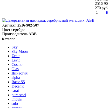
2516-90
270 руб
В
Артикул
2516-902-507
Цвет
серебро
Производитель
ABB
Каталог
Sky
Sky Moon
Zenit
Levit
Cosmo
Olas
Династия
alpha
Basic 55
Decento
carat
pure steel
impuls
solo
axcent