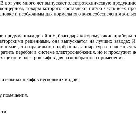
В вот уже много лет выпускает электротехническую продукцию
онцерном, товары которого составляют пятую часть всех про
ановке и необходимы для нормального жизнеобеспечения жилых
о продуманным дизайном, благодаря которому такие приборы о
ваторскими решениями, она выпускается на лучших заводах И
 понимает, что правильно подобранная аппаратура с надежны
твратить перебои в системе электроснабжения, но и прослужит 
х щитов и электрошкафов для разнообразного применения.
лительных шкафов нескольких видов:
у помещения.
сти.