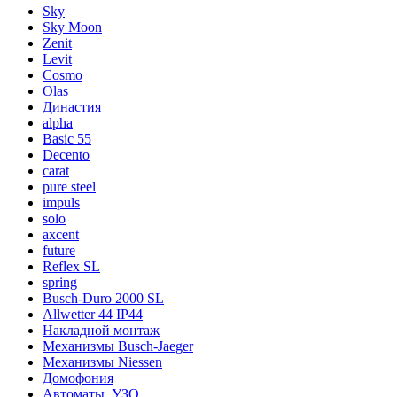
Sky
Sky Moon
Zenit
Levit
Cosmo
Olas
Династия
alpha
Basic 55
Decento
carat
pure steel
impuls
solo
axcent
future
Reflex SL
spring
Busch-Duro 2000 SL
Allwetter 44 IP44
Накладной монтаж
Механизмы Busch-Jaeger
Механизмы Niessen
Домофония
Автоматы, УЗО