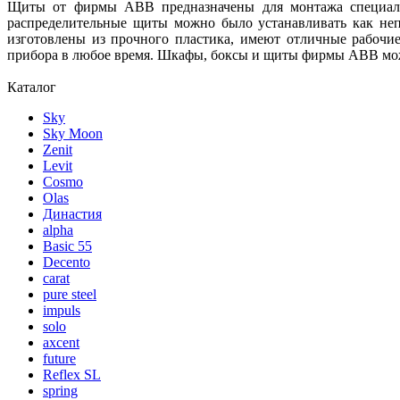
Щиты от фирмы АВВ предназначены для монтажа специальн
распределительные щиты можно было устанавливать как неп
изготовлены из прочного пластика, имеют отличные рабочи
прибора в любое время. Шкафы, боксы и щиты фирмы АВВ мож
Каталог
Sky
Sky Moon
Zenit
Levit
Cosmo
Olas
Династия
alpha
Basic 55
Decento
carat
pure steel
impuls
solo
axcent
future
Reflex SL
spring