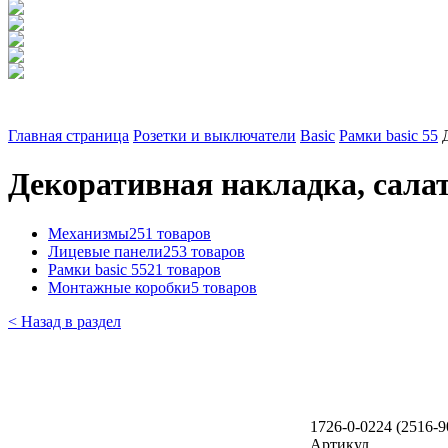
Главная страница
Розетки и выключатели
Basic
Рамки basic 55
Декоративная накладка, сала
Механизмы
251 товаров
Лицевые панели
253 товаров
Рамки basic 55
21 товаров
Монтажные коробки
5 товаров
< Назад в раздел
1726-0-0224 (2516-
Артикул