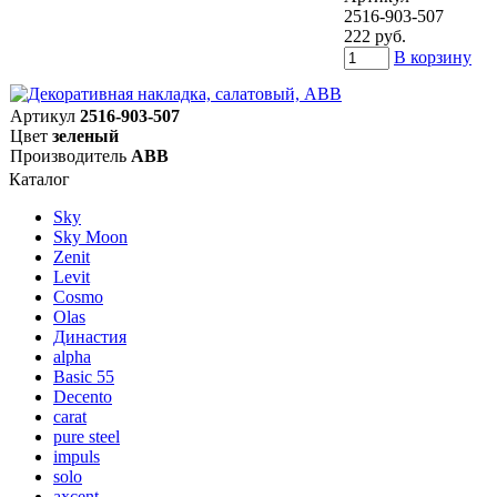
2516-903-507
222 руб.
В корзину
Артикул
2516-903-507
Цвет
зеленый
Производитель
ABB
Каталог
Sky
Sky Moon
Zenit
Levit
Cosmo
Olas
Династия
alpha
Basic 55
Decento
carat
pure steel
impuls
solo
axcent