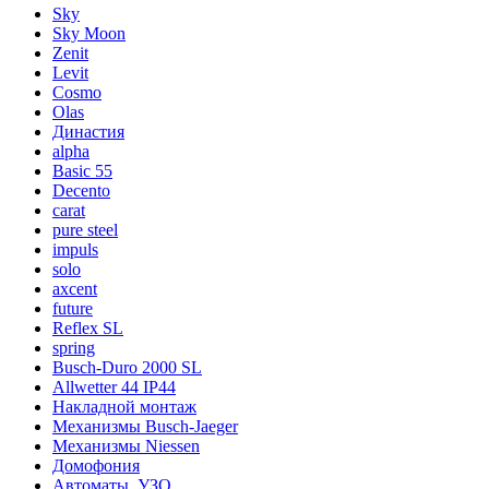
Sky
Sky Moon
Zenit
Levit
Cosmo
Olas
Династия
alpha
Basic 55
Decento
carat
pure steel
impuls
solo
axcent
future
Reflex SL
spring
Busch-Duro 2000 SL
Allwetter 44 IP44
Накладной монтаж
Механизмы Busch-Jaeger
Механизмы Niessen
Домофония
Автоматы, УЗО