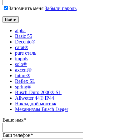
Запомнить меня
Забыли пароль
alpha
Basic 55
Decento®
carat®
pure сталь
impuls
solo®
axcent®
future®
Reflex SL
spring®
Busch-Duro 2000® SL
Allwetter 44® IP44
Накладной монтаж
Механизмы Busch-Jaeger
Ваше имя
*
Ваш телефон
*