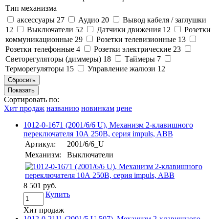
Тип механизма
аксессуары
27
Аудио
20
Вывод кабеля / заглушки
12
Выключатели
52
Датчики движения
12
Розетки
коммуникационные
29
Розетки телевизионные
13
Розетки телефонные
4
Розетки электрические
23
Светорегуляторы (диммеры)
18
Таймеры
7
Терморегуляторы
15
Управление жалюзи
12
Сортировать по:
Хит продаж
названию
новинкам
цене
1012-0-1671 (2001/6/6 U), Механизм 2-клавишного
переключателя 10А 250В, серия impuls, ABB
Артикул:
2001/6/6_U
Механизм:
Выключатели
8 501 руб.
Купить
Хит продаж
1012-0-2111 (2001/5 U-507), Механизм 2-клавишного