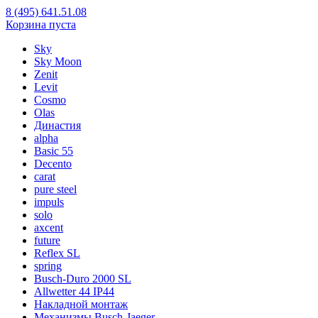
8 (495) 641.51.08
Корзина пуста
Sky
Sky Moon
Zenit
Levit
Cosmo
Olas
Династия
alpha
Basic 55
Decento
carat
pure steel
impuls
solo
axcent
future
Reflex SL
spring
Busch-Duro 2000 SL
Allwetter 44 IP44
Накладной монтаж
Механизмы Busch-Jaeger