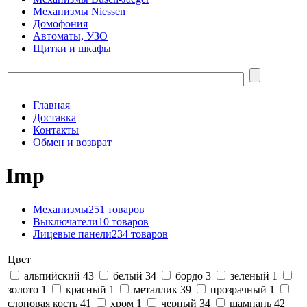
Механизмы Niessen
Домофония
Автоматы, УЗО
Щитки и шкафы
Главная
Доставка
Контакты
Обмен и возврат
Imp
Механизмы
251 товаров
Выключатели
10 товаров
Лицевые панели
234 товаров
Цвет
альпийский
43
белый
34
бордо
3
зеленый
1
золото
1
красный
1
металлик
39
прозрачный
1
слоновая кость
41
хром
1
черный
34
шампань
42