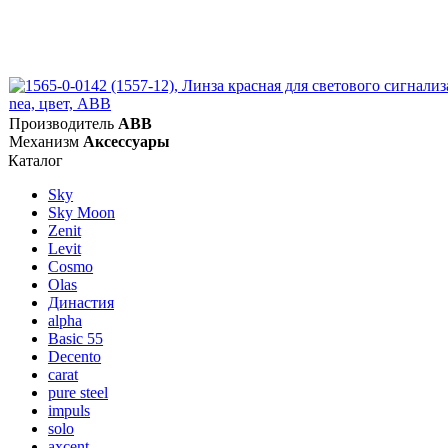
Производитель
ABB
Механизм
Аксессуары
Каталог
Sky
Sky Moon
Zenit
Levit
Cosmo
Olas
Династия
alpha
Basic 55
Decento
carat
pure steel
impuls
solo
axcent