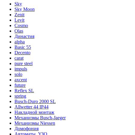
Sky
Sky Moon
Zenit
Levit
Cosmo
Olas
Династия
alpha
Basic 55
Decento
carat
pure steel
impuls
solo
axcent
future
Reflex SL
spring
Busch-Duro 2000 SL
Allwetter 44 IP44
Накладной монтаж
Механизмы Busch-Jaeger
Механизмы Niessen
Домофония
Автоматы, УЗО