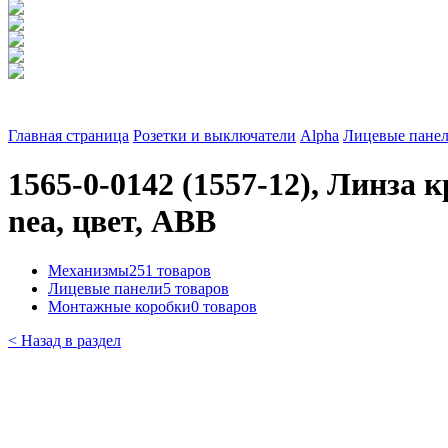
Главная страница
Розетки и выключатели
Alpha
Лицевые панел
1565-0-0142 (1557-12), Линза 
nea, цвет, ABB
Механизмы
251 товаров
Лицевые панели
5 товаров
Монтажные коробки
0 товаров
< Назад в раздел