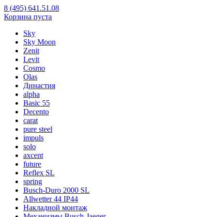
8 (495) 641.51.08
Корзина пуста
Sky
Sky Moon
Zenit
Levit
Cosmo
Olas
Династия
alpha
Basic 55
Decento
carat
pure steel
impuls
solo
axcent
future
Reflex SL
spring
Busch-Duro 2000 SL
Allwetter 44 IP44
Накладной монтаж
Механизмы Busch-Jaeger