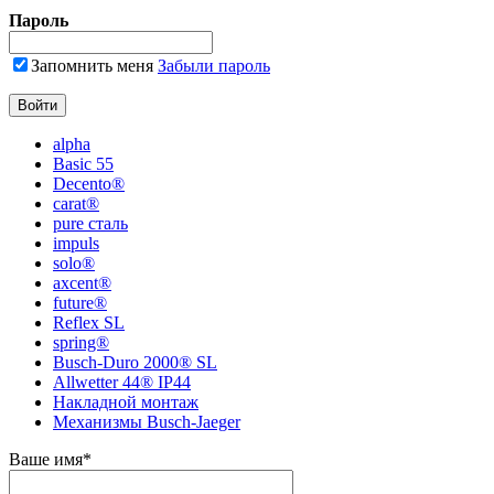
Пароль
Запомнить меня
Забыли пароль
alpha
Basic 55
Decento®
carat®
pure сталь
impuls
solo®
axcent®
future®
Reflex SL
spring®
Busch-Duro 2000® SL
Allwetter 44® IP44
Накладной монтаж
Механизмы Busch-Jaeger
Ваше имя
*