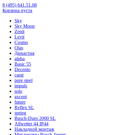
8 (495) 641.51.08
Корзина пуста
Sky
Sky Moon
Zenit
Levit
Cosmo
Olas
Династия
alpha
Basic 55
Decento
carat
pure steel
impuls
solo
axcent
future
Reflex SL
spring
Busch-Duro 2000 SL
Allwetter 44 IP44
Накладной монтаж
Механизмы Busch-Jaeger