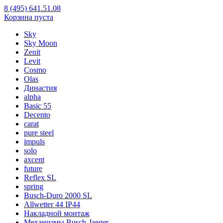
8 (495) 641.51.08
Корзина пуста
Sky
Sky Moon
Zenit
Levit
Cosmo
Olas
Династия
alpha
Basic 55
Decento
carat
pure steel
impuls
solo
axcent
future
Reflex SL
spring
Busch-Duro 2000 SL
Allwetter 44 IP44
Накладной монтаж
Механизмы Busch-Jaeger