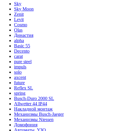
Sky
Sky Moon
Zenit
Levit
Cosmo
Olas
Династия
alpha
Basic 55
Decento
carat
pure steel
impuls
solo
axcent
future
Reflex SL
spring
Busch-Duro 2000 SL
Allwetter 44 IP44
Накладной монтаж
Механизмы Busch-Jaeger
Механизмы Niessen
Домофония
Автоматы, УЗО