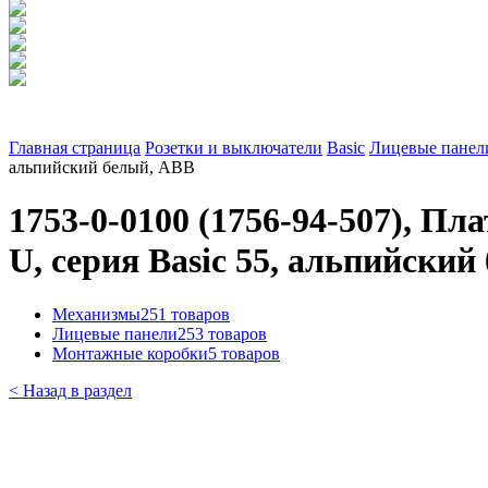
Главная страница
Розетки и выключатели
Basic
Лицевые панели
альпийский белый, ABB
1753-0-0100 (1756-94-507), Пл
U, серия Basic 55, альпийски
Механизмы
251 товаров
Лицевые панели
253 товаров
Монтажные коробки
5 товаров
< Назад в раздел