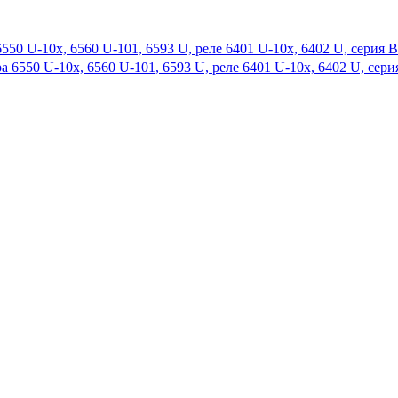
550 U-10x, 6560 U-101, 6593 U, реле 6401 U-10x, 6402 U, серия B