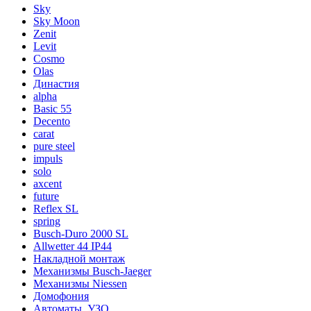
Sky
Sky Moon
Zenit
Levit
Cosmo
Olas
Династия
alpha
Basic 55
Decento
carat
pure steel
impuls
solo
axcent
future
Reflex SL
spring
Busch-Duro 2000 SL
Allwetter 44 IP44
Накладной монтаж
Механизмы Busch-Jaeger
Механизмы Niessen
Домофония
Автоматы, УЗО