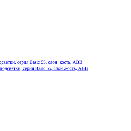
светки, серия Basic 55, слон .кость, ABB