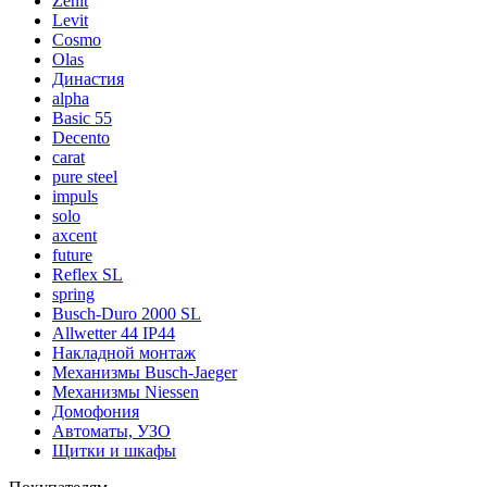
Zenit
Levit
Cosmo
Olas
Династия
alpha
Basic 55
Decento
carat
pure steel
impuls
solo
axcent
future
Reflex SL
spring
Busch-Duro 2000 SL
Allwetter 44 IP44
Накладной монтаж
Механизмы Busch-Jaeger
Механизмы Niessen
Домофония
Автоматы, УЗО
Щитки и шкафы