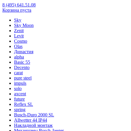
8 (495) 641.51.08
Корзина пуста
Sky
Sky Moon
Zenit
Levit
Cosmo
Olas
Династия
alpha
Basic 55
Decento
carat
pure steel
impuls
solo
axcent
future
Reflex SL
spring
Busch-Duro 2000 SL
Allwetter 44 IP44
Накладной монтаж
Механизмы Busch-Jaeger