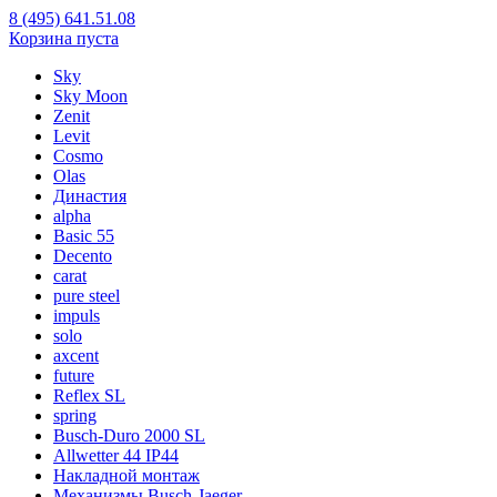
8 (495) 641.51.08
Корзина пуста
Sky
Sky Moon
Zenit
Levit
Cosmo
Olas
Династия
alpha
Basic 55
Decento
carat
pure steel
impuls
solo
axcent
future
Reflex SL
spring
Busch-Duro 2000 SL
Allwetter 44 IP44
Накладной монтаж
Механизмы Busch-Jaeger