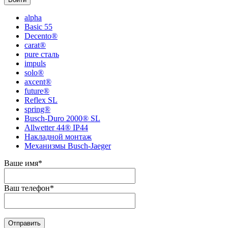
alpha
Basic 55
Decento®
carat®
pure сталь
impuls
solo®
axcent®
future®
Reflex SL
spring®
Busch-Duro 2000® SL
Allwetter 44® IP44
Накладной монтаж
Механизмы Busch-Jaeger
Ваше имя
*
Ваш телефон
*