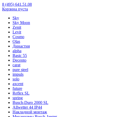
8 (495) 641.51.08
Корзина пуста
Sky
Sky Moon
Zenit
Levit
Cosmo
Olas
Династия
alpha
Basic 55
Decento
carat
pure steel
impuls
solo
axcent
future
Reflex SL
spring
Busch-Duro 2000 SL
Allwetter 44 IP44
Накладной монтаж
Механизмы Busch-Jaeger