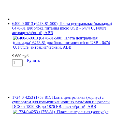
6400-0-0013 (6478-81-500), Плата центральная (накладка)
6478-81 для блока питания micro USB - 6474 U, Future,
антрацит/чёрный, ABB
9 680 руб.
Купить
1724-0-4253 (1758-81), Плата центральная (корпус) с
суппортом для коммуникационных разъёмов и цоколей
DCS от 1850 EB до 1876 EB, цвет чёрный, ABB