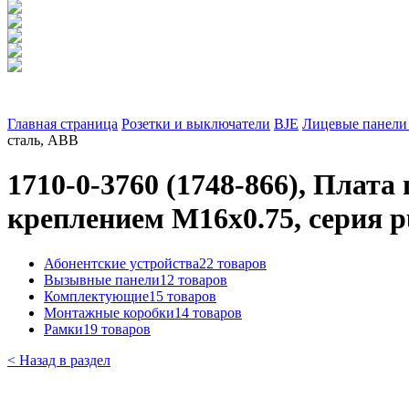
Главная страница
Розетки и выключатели
BJE
Лицевые панели 
сталь, ABB
1710-0-3760 (1748-866), Плат
креплением М16х0.75, серия p
Абонентские устройства
22 товаров
Вызывные панели
12 товаров
Комплектующие
15 товаров
Монтажные коробки
14 товаров
Рамки
19 товаров
< Назад в раздел