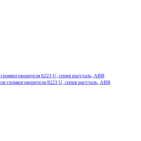
я громкоговорителя 8223 U, серия pur/сталь, ABB