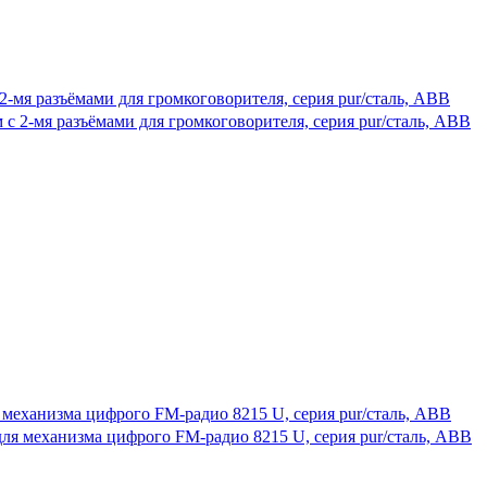
 2-мя разъёмами для громкоговорителя, серия pur/сталь, ABB
ля механизма цифрого FM-радио 8215 U, серия pur/сталь, ABB