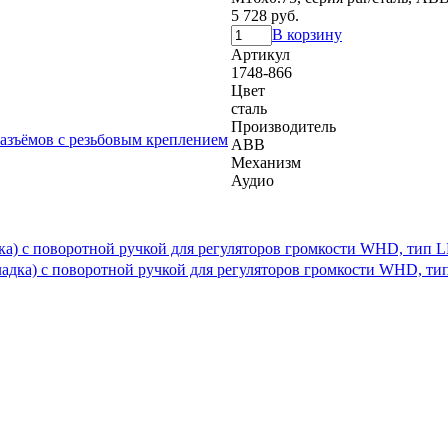
5 728 руб.
В корзину
Артикул
1748-866
Цвет
сталь
Производитель
ABB
Механизм
Аудио
дка) с поворотной ручкой для регуляторов громкости WHD, тип L