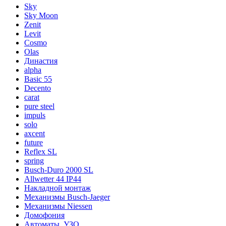
Sky
Sky Moon
Zenit
Levit
Cosmo
Olas
Династия
alpha
Basic 55
Decento
carat
pure steel
impuls
solo
axcent
future
Reflex SL
spring
Busch-Duro 2000 SL
Allwetter 44 IP44
Накладной монтаж
Механизмы Busch-Jaeger
Механизмы Niessen
Домофония
Автоматы, УЗО