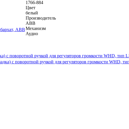
1766-884
Цвет
белый
Производитель
ABB
Механизм
Аудио
дка) с поворотной ручкой для регуляторов громкости WHD, тип 