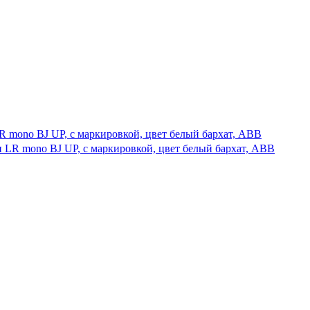
LR mono BJ UP, с маркировкой, цвет белый бархат, ABB