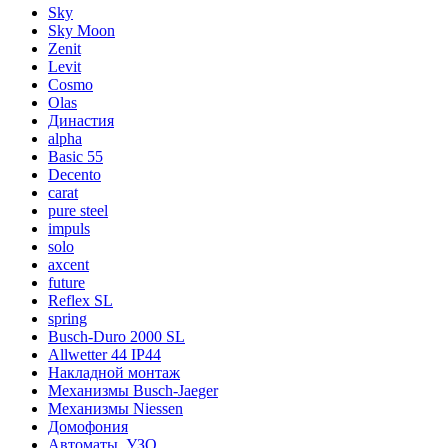
Sky
Sky Moon
Zenit
Levit
Cosmo
Olas
Династия
alpha
Basic 55
Decento
carat
pure steel
impuls
solo
axcent
future
Reflex SL
spring
Busch-Duro 2000 SL
Allwetter 44 IP44
Накладной монтаж
Механизмы Busch-Jaeger
Механизмы Niessen
Домофония
Автоматы, УЗО