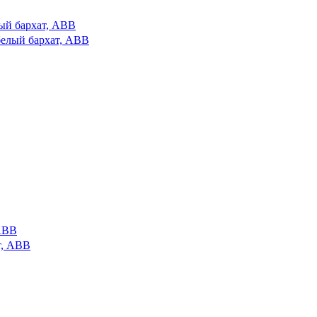
лый бархат, ABB
 ABB