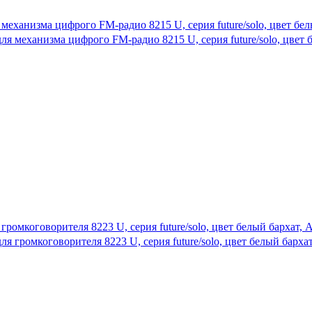
я механизма цифрого FM-радио 8215 U, серия future/solo, цвет бе
 громкоговорителя 8223 U, серия future/solo, цвет белый бархат,