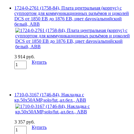
1724-0-2761 (1758-84), Плата центральная (корпус) с
суппортом для коммуникационных разъёмов и цоколей
DCS от 1850 EB до 1876 EB, цвет davos/альпийский
белый, ABB
3 914 руб.
Купить
1710-0-3167 (1746-84), Накладка с
кр.50x50AMP,solo/fut.,ал.бел., ABB
3 357 руб.
Купить