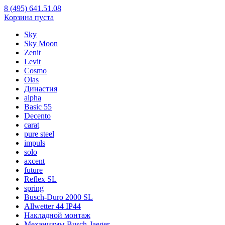
8 (495) 641.51.08
Корзина пуста
Sky
Sky Moon
Zenit
Levit
Cosmo
Olas
Династия
alpha
Basic 55
Decento
carat
pure steel
impuls
solo
axcent
future
Reflex SL
spring
Busch-Duro 2000 SL
Allwetter 44 IP44
Накладной монтаж
Механизмы Busch-Jaeger