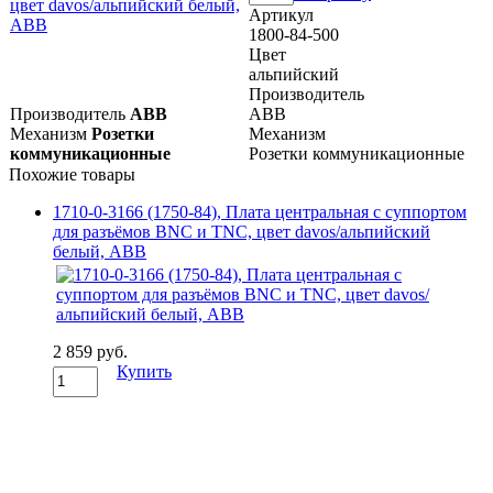
Артикул
1800-84-500
Цвет
альпийский
Производитель
Производитель
ABB
ABB
Механизм
Розетки
Механизм
коммуникационные
Розетки коммуникационные
Похожие товары
1710-0-3166 (1750-84), Плата центральная с суппортом
для разъёмов BNC и TNC, цвет davos/альпийский
белый, ABB
2 859 руб.
Купить