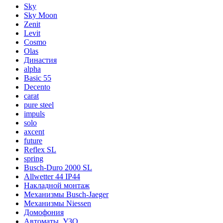
Sky
Sky Moon
Zenit
Levit
Cosmo
Olas
Династия
alpha
Basic 55
Decento
carat
pure steel
impuls
solo
axcent
future
Reflex SL
spring
Busch-Duro 2000 SL
Allwetter 44 IP44
Накладной монтаж
Механизмы Busch-Jaeger
Механизмы Niessen
Домофония
Автоматы, УЗО