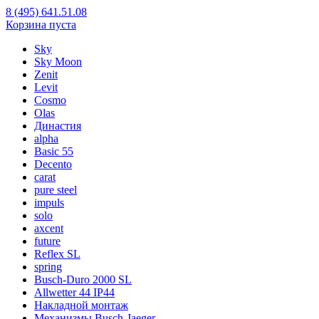
8 (495) 641.51.08
Корзина пуста
Sky
Sky Moon
Zenit
Levit
Cosmo
Olas
Династия
alpha
Basic 55
Decento
carat
pure steel
impuls
solo
axcent
future
Reflex SL
spring
Busch-Duro 2000 SL
Allwetter 44 IP44
Накладной монтаж
Механизмы Busch-Jaeger