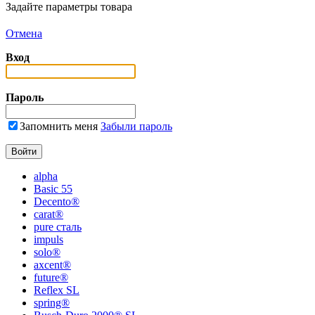
Задайте параметры товара
Отмена
Вход
Пароль
Запомнить меня
Забыли пароль
alpha
Basic 55
Decento®
carat®
pure сталь
impuls
solo®
axcent®
future®
Reflex SL
spring®