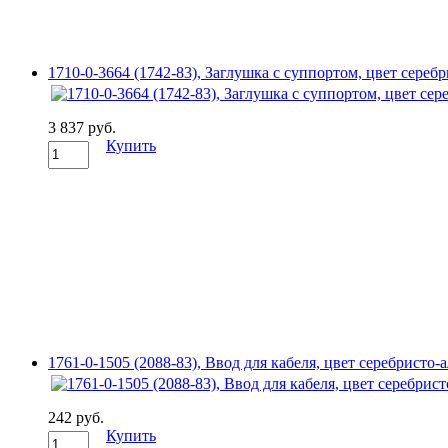
1710-0-3664 (1742-83), Заглушка с суппортом, цвет сер
3 837 руб.
Купить
1761-0-1505 (2088-83), Ввод для кабеля, цвет серебрист
242 руб.
Купить