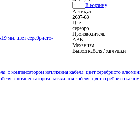
В корзину
Артикул
2087-83
Цвет
серебро
Производитель
ABB
Механизм
Вывод кабеля / заглушки
беля, с компенсатором натяжения кабеля, цвет серебристо-алюм