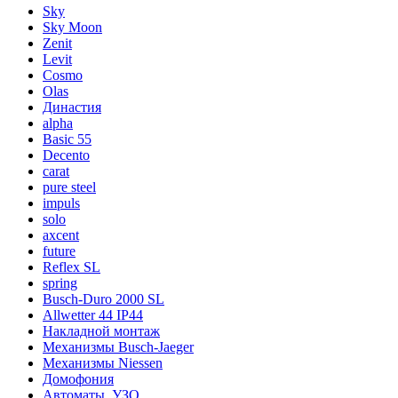
Sky
Sky Moon
Zenit
Levit
Cosmo
Olas
Династия
alpha
Basic 55
Decento
carat
pure steel
impuls
solo
axcent
future
Reflex SL
spring
Busch-Duro 2000 SL
Allwetter 44 IP44
Накладной монтаж
Механизмы Busch-Jaeger
Механизмы Niessen
Домофония
Автоматы, УЗО