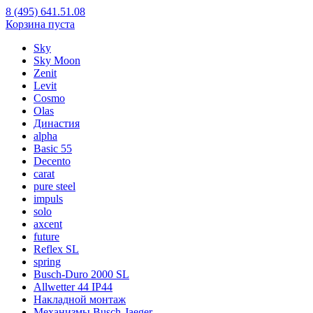
8 (495) 641.51.08
Корзина пуста
Sky
Sky Moon
Zenit
Levit
Cosmo
Olas
Династия
alpha
Basic 55
Decento
carat
pure steel
impuls
solo
axcent
future
Reflex SL
spring
Busch-Duro 2000 SL
Allwetter 44 IP44
Накладной монтаж
Механизмы Busch-Jaeger