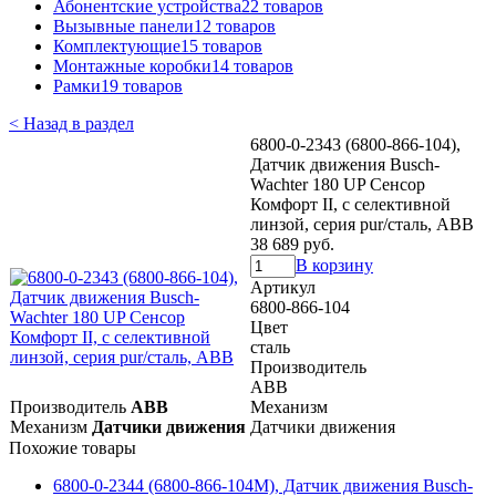
Абонентские устройства
22 товаров
Вызывные панели
12 товаров
Комплектующие
15 товаров
Монтажные коробки
14 товаров
Рамки
19 товаров
< Назад в раздел
6800-0-2343 (6800-866-104),
Датчик движения Busch-
Wachter 180 UP Сенсор
Комфорт II, с селективной
линзой, серия pur/сталь, ABB
38 689 руб.
В корзину
Артикул
6800-866-104
Цвет
сталь
Производитель
ABB
Производитель
ABB
Механизм
Механизм
Датчики движения
Датчики движения
Похожие товары
6800-0-2344 (6800-866-104M), Датчик движения Busch-