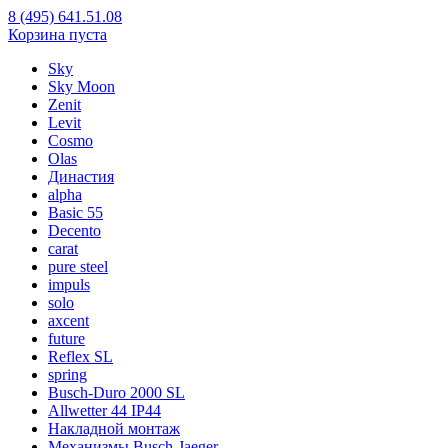
8 (495) 641.51.08
Корзина пуста
Sky
Sky Moon
Zenit
Levit
Cosmo
Olas
Династия
alpha
Basic 55
Decento
carat
pure steel
impuls
solo
axcent
future
Reflex SL
spring
Busch-Duro 2000 SL
Allwetter 44 IP44
Накладной монтаж
Механизмы Busch-Jaeger