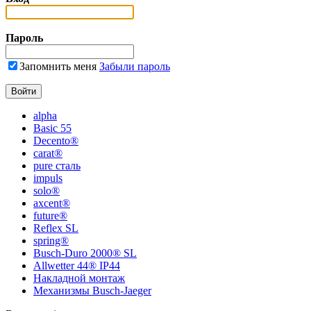
Пароль
Запомнить меня
Забыли пароль
alpha
Basic 55
Decento®
carat®
pure сталь
impuls
solo®
axcent®
future®
Reflex SL
spring®
Busch-Duro 2000® SL
Allwetter 44® IP44
Накладной монтаж
Механизмы Busch-Jaeger