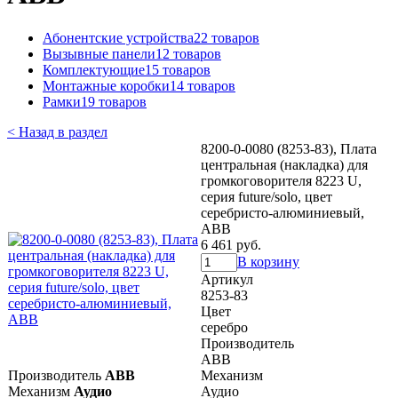
Абонентские устройства
22 товаров
Вызывные панели
12 товаров
Комплектующие
15 товаров
Монтажные коробки
14 товаров
Рамки
19 товаров
< Назад в раздел
8200-0-0080 (8253-83), Плата
центральная (накладка) для
громкоговорителя 8223 U,
серия future/solo, цвет
серебристо-алюминиевый,
ABB
6 461 руб.
В корзину
Артикул
8253-83
Цвет
серебро
Производитель
ABB
Производитель
ABB
Механизм
Механизм
Аудио
Аудио