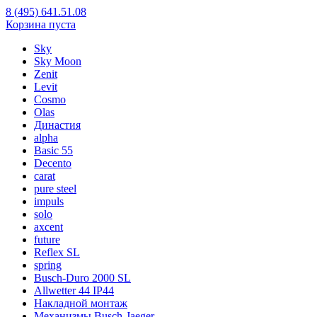
8 (495) 641.51.08
Корзина пуста
Sky
Sky Moon
Zenit
Levit
Cosmo
Olas
Династия
alpha
Basic 55
Decento
carat
pure steel
impuls
solo
axcent
future
Reflex SL
spring
Busch-Duro 2000 SL
Allwetter 44 IP44
Накладной монтаж
Механизмы Busch-Jaeger