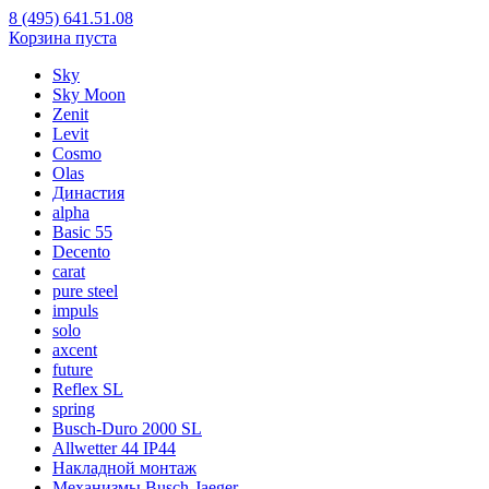
8 (495) 641.51.08
Корзина пуста
Sky
Sky Moon
Zenit
Levit
Cosmo
Olas
Династия
alpha
Basic 55
Decento
carat
pure steel
impuls
solo
axcent
future
Reflex SL
spring
Busch-Duro 2000 SL
Allwetter 44 IP44
Накладной монтаж
Механизмы Busch-Jaeger