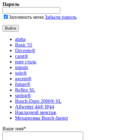
Пароль
Запомнить меня
Забыли пароль
alpha
Basic 55
Decento®
carat®
pure сталь
impuls
solo®
axcent®
future®
Reflex SL
spring®
Busch-Duro 2000® SL
Allwetter 44® IP44
Накладной монтаж
Механизмы Busch-Jaeger
Ваше имя
*