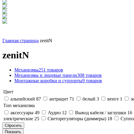
Главная страница
zenitN
zenitN
Механизмы
251 товаров
Механизмы и лицевые панели
308 товаров
Монтажные коробки и суппорты
9 товаров
Цвет
альпийский
87
антрацит
71
белый
3
венге
1
з
Тип механизма
аксессуары
49
Аудио
12
Вывод кабеля / заглушки
16
электрические
25
Светорегуляторы (диммеры)
18
Супп