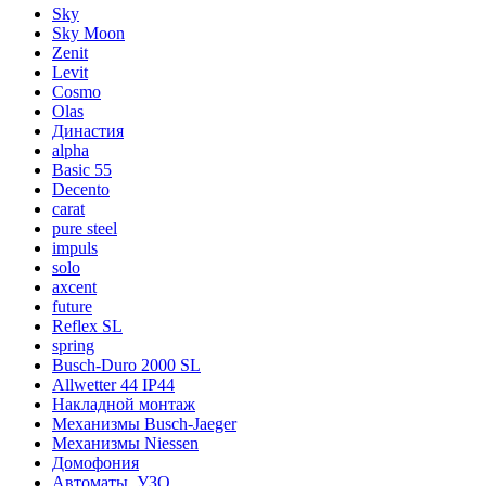
Sky
Sky Moon
Zenit
Levit
Cosmo
Olas
Династия
alpha
Basic 55
Decento
carat
pure steel
impuls
solo
axcent
future
Reflex SL
spring
Busch-Duro 2000 SL
Allwetter 44 IP44
Накладной монтаж
Механизмы Busch-Jaeger
Механизмы Niessen
Домофония
Автоматы, УЗО