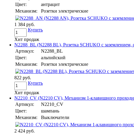
Цвет:
антрацит
Механизм:
Розетки электрические
1 384 руб.
Купить
Хит продаж
N2288_BL (N2288 BL), Розетка SCHUKO с заземлением, со
Артикул:
N2288_BL
Цвет:
альпийский
Механизм:
Розетки электрические
822 руб.
Купить
Хит продаж
N2210_CV (N2210 CV), Механизм 1-клавишного проходног
Артикул:
N2210_CV
Цвет:
шампань
Механизм:
Выключатели
2 424 руб.