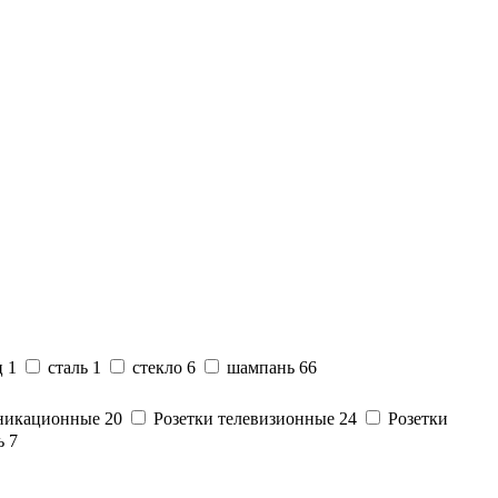
ц
1
сталь
1
стекло
6
шампань
66
уникационные
20
Розетки телевизионные
24
Розетки
ь
7