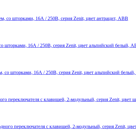
 шторками, 16А / 250В, серия Zenit, цвет альпийский белый, 
о переключателя с клавишей, 2-модульный, серия Zenit, цвет 