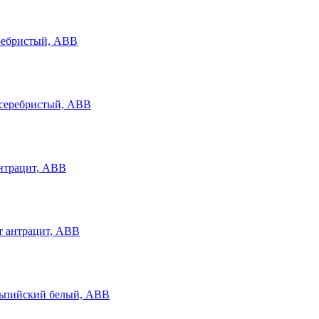
еребристый, ABB
антрацит, ABB
альпийский белый, ABB