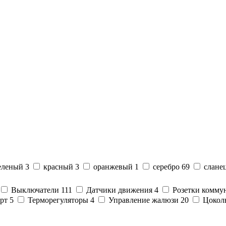
еленый
3
красный
3
оранжевый
1
серебро
69
слане
Выключатели
111
Датчики движения
4
Розетки комм
орт
5
Терморегуляторы
4
Управление жалюзи
20
Цокол