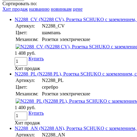
Сортировать по:
Хит продаж
названию
новинкам
цене
N2288_CV (N2288 CV), Розетка SCHUKO с заземлением, с
Артикул:
N2288_CV
Цвет:
шампань
Механизм:
Розетки электрические
1 408 руб.
Купить
Хит продаж
N2288_PL (N2288 PL), Розетка SCHUKO с заземлением, со
Артикул:
N2288_PL
Цвет:
серебро
Механизм:
Розетки электрические
1 400 руб.
Купить
Хит продаж
N2288_AN (N2288 AN), Розетка SCHUKO с заземлением, со
Артикул:
N2288_AN