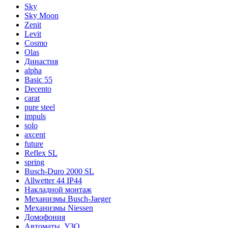
Sky
Sky Moon
Zenit
Levit
Cosmo
Olas
Династия
alpha
Basic 55
Decento
carat
pure steel
impuls
solo
axcent
future
Reflex SL
spring
Busch-Duro 2000 SL
Allwetter 44 IP44
Накладной монтаж
Механизмы Busch-Jaeger
Механизмы Niessen
Домофония
Автоматы, УЗО