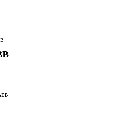
BB
BB
 ABB