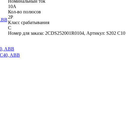
Номинальный ток
10A
Кол-во полюсов
2P
Класс срабатывания
C
Номер для заказа: 2CDS252001R0104, Артикул: S202 C10
0, ABB