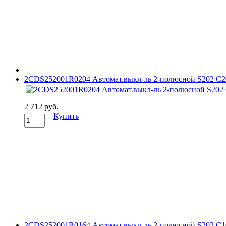
2CDS252001R0204 Автомат.выкл-ль 2-полюсной S202 C2
2 712 руб.
Купить
2CDS252001R0164 Автомат.выкл-ль 2-полюсной S202 C1