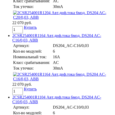
Класс срабатывания:
AC
Ток утечки:
30mA
22 070 руб.
Купить
2CSR254001R1164 Авт.диф.тока 6мод. DS204 AC-
C16/0,03, ABB
Артикул:
DS204_AC-C16/0,03
Кол-во модулей:
6
Номинальный ток:
16A
Класс срабатывания:
AC
Ток утечки:
30mA
22 070 руб.
Купить
2CSR254001R1104 Авт.диф.тока 6мод. DS204 AC-
C10/0,03, ABB
Артикул:
DS204_AC-C10/0,03
Кол-во модулей:
6