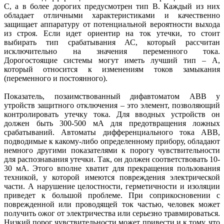
С, а в более дорогих предусмотрен тип В. Каждый из них
обладает отличными характеристиками и качественно
защищает аппаратуру от потенциальной вероятности выхода
из строя. Если идет ориентир на ток утечки, то стоит
выбирать тип срабатывания АС, который рассчитан
исключительно на значения переменного тока.
Дорогостоящие системы могут иметь лучший тип – А,
который относится к изменениям токов замыкания
(переменного и постоянного).
Показатель, позаимствованный дифавтоматом ABB у
утройств защитного отключения – это элемент, позволяющий
контролировать утечку тока. Для вводных устройств он
должен быть 300-500 мА для предотвращения ложных
срабатываний. Автоматы дифференциального тока ABB,
подводимые к какому-либо определенному прибору, обладают
немного другими показателями к порогу чувствительности
для распознавания утечки. Так, он должен соответствовать 10-
30 мА. Этого вполне хватит для прекращения пользования
техникой, у которой имеются повреждения электрической
части. А нарушение целостности, герметичности и изоляции
приведет к большой проблеме. При соприкосновении с
поврежденной или проводящей ток частью, человек может
получить ожог от электричества или серьезно травмироваться.
Низкий порог чувствительности может привести и к тому, что