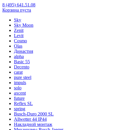
8 (495) 641.51.08
Корзина пуста
Sky
Sky Moon
Zenit
Levit
Cosmo
Olas
Династия
alpha
Basic 55
Decento
carat
pure steel
impuls
solo
axcent
future
Reflex SL
spring
Busch-Duro 2000 SL
Allwetter 44 IP44
Накладной монтаж
Механизмы Busch-Jaeger