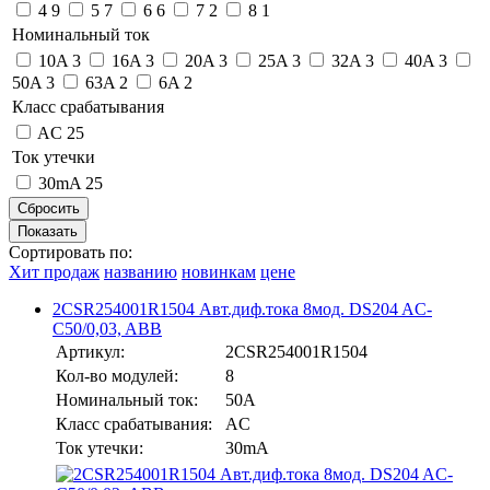
4
9
5
7
6
6
7
2
8
1
Номинальный ток
10A
3
16A
3
20A
3
25A
3
32A
3
40A
3
50A
3
63A
2
6A
2
Класс срабатывания
AC
25
Ток утечки
30mA
25
Сортировать по:
Хит продаж
названию
новинкам
цене
2CSR254001R1504 Авт.диф.тока 8мод. DS204 AC-
C50/0,03, ABB
Артикул:
2CSR254001R1504
Кол-во модулей:
8
Номинальный ток:
50A
Класс срабатывания:
AC
Ток утечки:
30mA