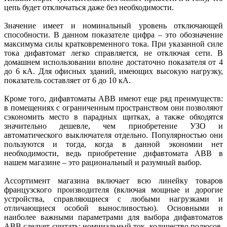
цепь будет отключаться даже без необходимости.
Значение имеет и номинальный уровень отключающей
способности. В данном показателе цифра – это обозначение
максимума силы кратковременного тока. При указанной силе
тока дифавтомат легко справляется, не отключая сети. В
домашнем использовании вполне достаточно показателя от 4
до 6 кА. Для офисных зданий, имеющих высокую нагрузку,
показатель составляет от 6 до 10 кА.
Кроме того, дифавтоматы ABB имеют еще ряд преимуществ:
в помещениях с ограниченным пространством они позволяют
сэкономить место в парадных щитках, а также обходятся
значительно дешевле, чем приобретение УЗО и
автоматического выключателя отдельно. Популярностью они
пользуются и тогда, когда в данной экономии нет
необходимости, ведь приобретение дифавтомата ABB в
нашем магазине – это рациональный и разумный выбор.
Ассортимент магазина включает всю линейку товаров
французского производителя (включая мощные и дорогие
устройства, справляющиеся с любыми нагрузками и
отличающиеся особой выносливостью). Основными и
наиболее важными параметрами для выбора дифавтоматов
ABB следует считать: номинальный ток, количество полюсов,