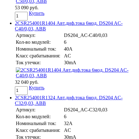
53 090 руб.
Купить
2CSR254001R1404 Авт.диф.тока 6мод. DS204 AC-
C40/0,03, ABB
Артикул:
DS204_AC-C40/0,03
Кол-во модулей:
6
Номинальный ток:
40A
Класс срабатывания:
AC
Ток утечки:
30mA
32 040 руб.
Купить
2CSR254001R1324 Авт.диф.тока 6мод. DS204 AC-
C32/0,03, ABB
Артикул:
DS204_AC-C32/0,03
Кол-во модулей:
6
Номинальный ток:
32A
Класс срабатывания:
AC
Ток утечки:
30mA