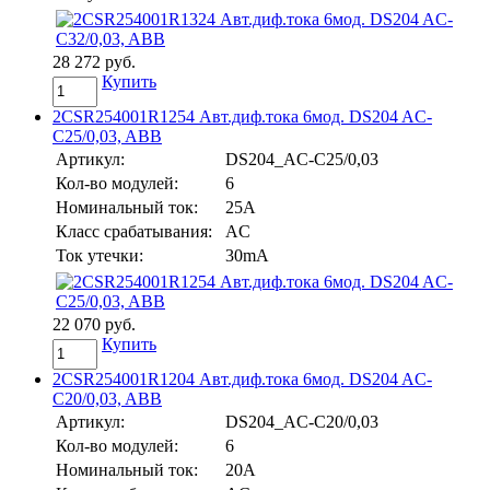
28 272 руб.
Купить
2CSR254001R1254 Авт.диф.тока 6мод. DS204 AC-
C25/0,03, ABB
Артикул:
DS204_AC-C25/0,03
Кол-во модулей:
6
Номинальный ток:
25A
Класс срабатывания:
AC
Ток утечки:
30mA
22 070 руб.
Купить
2CSR254001R1204 Авт.диф.тока 6мод. DS204 AC-
C20/0,03, ABB
Артикул:
DS204_AC-C20/0,03
Кол-во модулей:
6
Номинальный ток:
20A