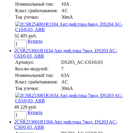
Номинальный ток:
10A
Класс срабатывания:
AC
Ток утечки:
30mA
32 405 руб.
Купить
2CSR253001R1634 Авт.диф.тока 7мод. DS203 AC-
C63/0,03, ABB
Артикул:
DS203_AC-C63/0,03
Кол-во модулей:
7
Номинальный ток:
63A
Класс срабатывания:
AC
Ток утечки:
30mA
49 229 руб.
Купить
2CSR253001R1504 Авт.диф.тока 7мод. DS203 AC-
C50/0,03, ABB