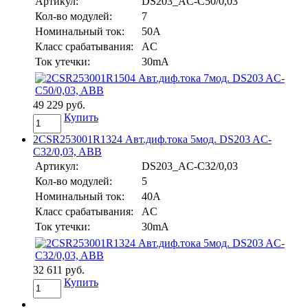
Артикул:
DS203_AC-C50/0,03
Кол-во модулей:
7
Номинальный ток:
50A
Класс срабатывания:
AC
Ток утечки:
30mA
49 229 руб.
Купить
2CSR253001R1324 Авт.диф.тока 5мод. DS203 AC-
C32/0,03, ABB
Артикул:
DS203_AC-C32/0,03
Кол-во модулей:
5
Номинальный ток:
40A
Класс срабатывания:
AC
Ток утечки:
30mA
32 611 руб.
Купить