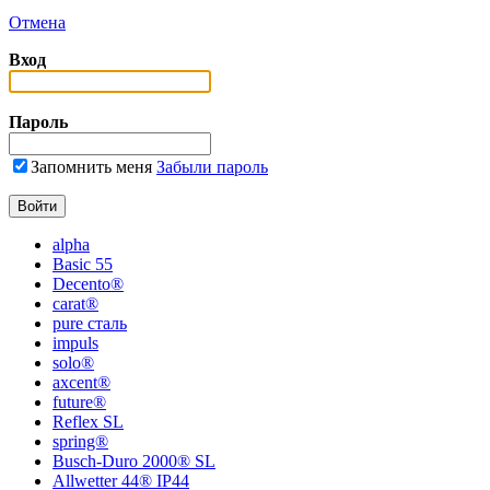
Отмена
Вход
Пароль
Запомнить меня
Забыли пароль
alpha
Basic 55
Decento®
carat®
pure сталь
impuls
solo®
axcent®
future®
Reflex SL
spring®
Busch-Duro 2000® SL
Allwetter 44® IP44