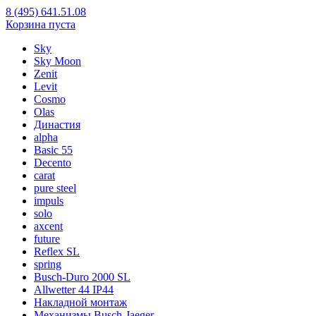
8 (495) 641.51.08
Корзина пуста
Sky
Sky Moon
Zenit
Levit
Cosmo
Olas
Династия
alpha
Basic 55
Decento
carat
pure steel
impuls
solo
axcent
future
Reflex SL
spring
Busch-Duro 2000 SL
Allwetter 44 IP44
Накладной монтаж
Механизмы Busch-Jaeger