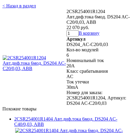
< Назад в раздел
2CSR254001R1204
Авт.диф.тока 6мод. DS204 AC-
C20/0,03, ABB
22 070 руб.
В корзину
Артикул
DS204_AC-C20/0,03
Кол-во модулей
6
Номинальный ток
20A
Класс срабатывания
AC
Ток утечки
30mA
Номер для заказа:
2CSR254001R1204, Артикул:
DS204 AC-C20/0,03
Похожие товары
2CSR254001R1404 Авт.диф.тока 6мод. DS204 AC-
C40/0,03, ABB