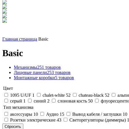
Главная страница
Basic
Basic
Механизмы
251 товаров
Лицевые панели
253 товаров
Монтажные коробки
5 товаров
Цвет
1095 U/UF
1
chalet-white
52
chateau-black
52
альп
серый
1
синий
2
слоновая кость
50
флуоресцент
Тип механизма
аксессуары
10
Аудио
15
Вывод кабеля / заглушки
10
Розетки электрические
43
Светорегуляторы (диммеры)