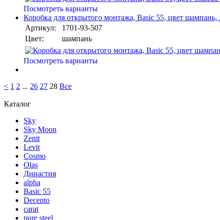
Посмотреть варианты
Коробка для открытого монтажа, Basic 55, цвет шампань
Артикул:
1701-93-507
Цвет:
шампань
Посмотреть варианты
<
1
2
...
26
27
28
Все
Каталог
Sky
Sky Moon
Zenit
Levit
Cosmo
Olas
Династия
alpha
Basic 55
Decento
carat
pure steel