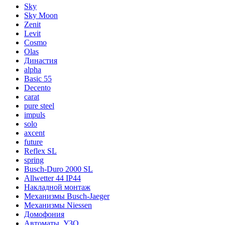
Sky
Sky Moon
Zenit
Levit
Cosmo
Olas
Династия
alpha
Basic 55
Decento
carat
pure steel
impuls
solo
axcent
future
Reflex SL
spring
Busch-Duro 2000 SL
Allwetter 44 IP44
Накладной монтаж
Механизмы Busch-Jaeger
Механизмы Niessen
Домофония
Автоматы, УЗО