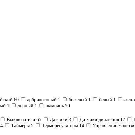
ийский
60
арбрикосовый
1
бежевый
1
белый
1
жел
ный
1
черный
1
шампань
50
Выключатели
65
Датчики
3
Датчики движения
17
14
Таймеры
5
Терморегуляторы
14
Управление жалюз