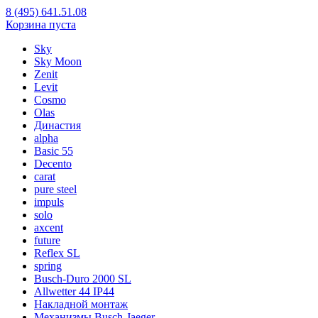
8 (495) 641.51.08
Корзина пуста
Sky
Sky Moon
Zenit
Levit
Cosmo
Olas
Династия
alpha
Basic 55
Decento
carat
pure steel
impuls
solo
axcent
future
Reflex SL
spring
Busch-Duro 2000 SL
Allwetter 44 IP44
Накладной монтаж
Механизмы Busch-Jaeger