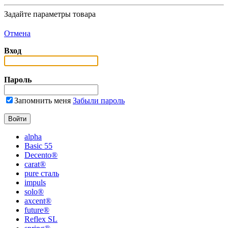
Задайте параметры товара
Отмена
Вход
Пароль
Запомнить меня
Забыли пароль
alpha
Basic 55
Decento®
carat®
pure сталь
impuls
solo®
axcent®
future®
Reflex SL