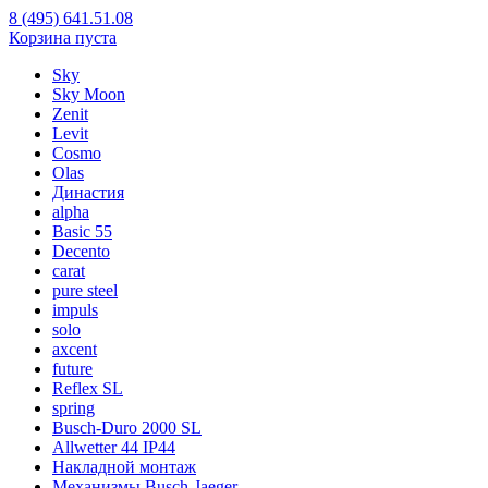
8 (495) 641.51.08
Корзина пуста
Sky
Sky Moon
Zenit
Levit
Cosmo
Olas
Династия
alpha
Basic 55
Decento
carat
pure steel
impuls
solo
axcent
future
Reflex SL
spring
Busch-Duro 2000 SL
Allwetter 44 IP44
Накладной монтаж
Механизмы Busch-Jaeger