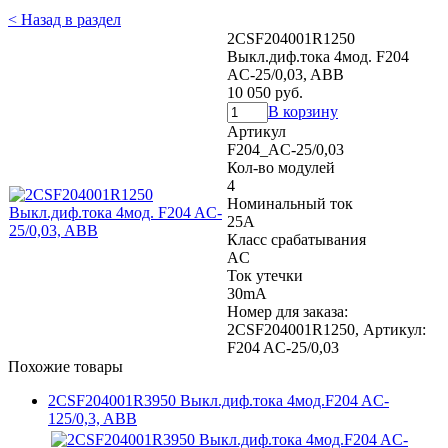
< Назад в раздел
2CSF204001R1250
Выкл.диф.тока 4мод. F204
AC-25/0,03, ABB
10 050 руб.
В корзину
Артикул
F204_AC-25/0,03
Кол-во модулей
4
Номинальный ток
25A
Класс срабатывания
AC
Ток утечки
30mA
Номер для заказа:
2CSF204001R1250, Артикул:
F204 AC-25/0,03
Похожие товары
2CSF204001R3950 Выкл.диф.тока 4мод.F204 AC-
125/0,3, ABB